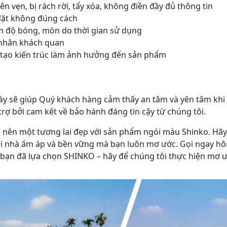
 vẹn, bị rách rời, tẩy xóa, không điền đầy đủ thông tin
đặt không đúng cách
ảm độ bóng, mòn do thời gian sử dụng
n nhân khách quan
ải tạo kiến trúc làm ảnh hưởng đến sản phẩm
này sẽ giúp Quý khách hàng cảm thấy an tâm và yên tâm k
rợ bởi cam kết về bảo hành đáng tin cậy từ chúng tôi.
nên một tương lai đẹp với sản phẩm ngói màu Shinko. Hãy 
i nhà ấm áp và bền vững mà bạn luôn mơ ước. Gọi ngay hôm
 bạn đã lựa chọn SHINKO – hãy để chúng tôi thực hiện mơ ư